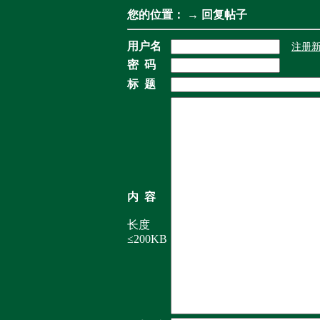
您的位置：
→ 回复帖子
用户名
注册
密 码
标 题
内 容
长度
≤200KB