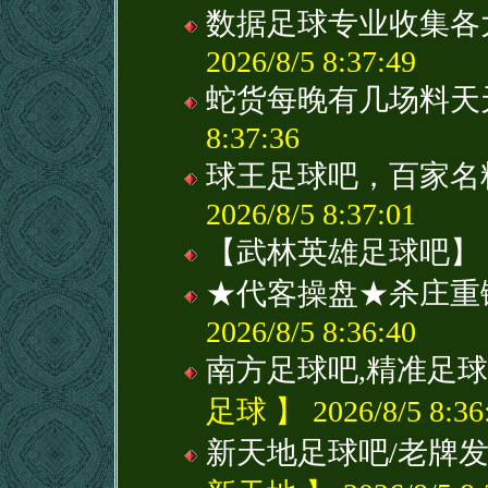
数据足球专业收集各
2026/8/5 8:37:49
蛇货每晚有几场料天
8:37:36
球王足球吧，百家名
2026/8/5 8:37:01
【武林英雄足球吧】
★代客操盘★杀庄重
2026/8/5 8:36:40
南方足球吧,精准足球
足球 】 2026/8/5 8:36
新天地足球吧/老牌发