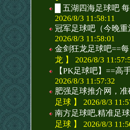
█ 五湖四海足球吧 
2026/8/3 11:58:11
冠军足球吧（今晚重
2026/8/3 11:58:01
金剑狂龙足球吧==
龙 】 2026/8/3 11:57:
【PK足球吧】==高
2026/8/3 11:57:32
肥强足球推介网，准确
足球 】 2026/8/3 11:5
南方足球吧,精准足球
足球 】 2026/8/3 11:5