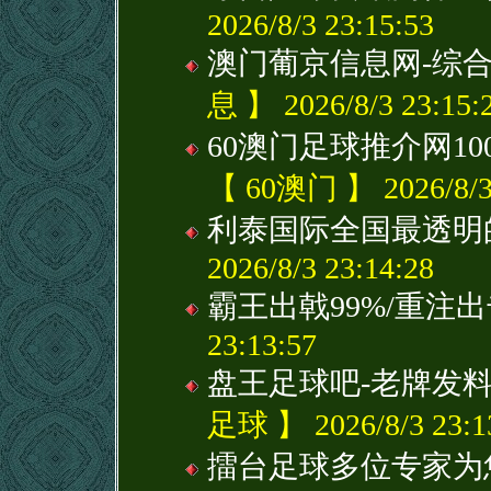
2026/8/3 23:15:53
澳门葡京信息网-综
息 】 2026/8/3 23:15:
60澳门足球推介网1
【 60澳门 】 2026/8/3 
利泰国际全国最透明
2026/8/3 23:14:28
霸王出戟99%/重注
23:13:57
盘王足球吧-老牌发
足球 】 2026/8/3 23:1
擂台足球多位专家为