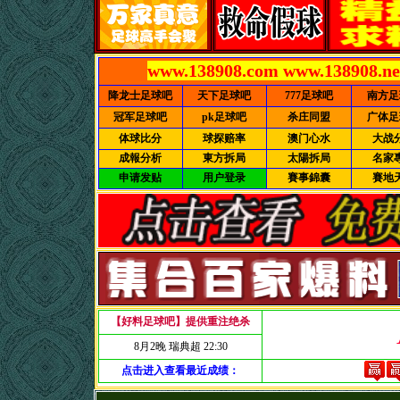
www.138908.com www.1
降龙士足球吧
天下足球吧
777足球吧
南方足
冠军足球吧
pk足球吧
杀庄同盟
广体足
体球比分
球探赔率
澳门心水
大战
成報分析
東方拆局
太陽拆局
名家
申请发贴
用户登录
賽事錦囊
賽地