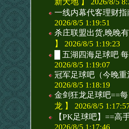
新天地 】 2026/8/5 8:
一线内幕代客理财指
2026/8/5 1:19:51
杀庄联盟出货,晚晚
】 2026/8/5 1:19:23
█ 五湖四海足球吧 
2026/8/5 1:19:07
冠军足球吧（今晚重
2026/8/5 1:18:19
金剑狂龙足球吧==
龙 】 2026/8/5 1:17:5
【PK足球吧】==高
2026/8/5 1:17:46