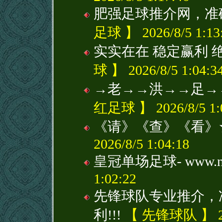
肥强足球推介网，准确
足球 】 2026/8/5 1:13
实实在在 稳定赢利 
球 】 2026/8/5 1:04:3
→老→→洪→→足→
红足球 】 2026/8/5 1:
《请》《查》《看》
2026/8/5 1:04:18
皇冠单场足球- www.n2
1:02:22
先锋球队专业推介，
利!!!
【 先锋球队 】 2026