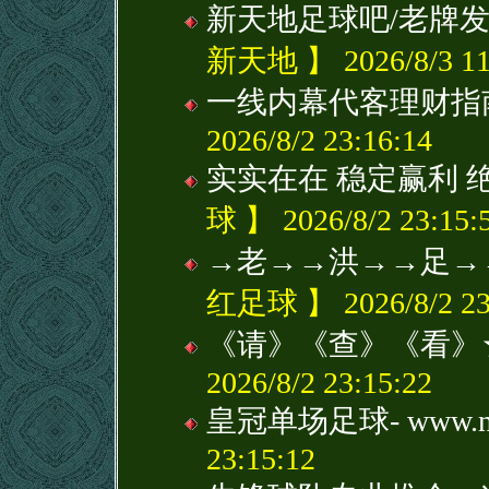
新天地足球吧/老牌发
新天地 】 2026/8/3 11
一线内幕代客理财指
2026/8/2 23:16:14
实实在在 稳定赢利 
球 】 2026/8/2 23:15:
→老→→洪→→足→
红足球 】 2026/8/2 23
《请》《查》《看》
2026/8/2 23:15:22
皇冠单场足球- www.n2
23:15:12