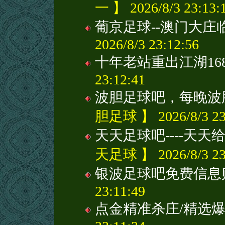
一 】 2026/8/3 23:13:
葡京足球--澳门大庄
2026/8/3 23:12:56
十年老站重出江湖16
23:12:41
波胆足球吧，每晚波胆都
胆足球 】 2026/8/3 23
天天足球吧----天天
天足球 】 2026/8/3 23
银波足球吧免费信息
23:11:49
点金精准杀庄/精选