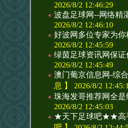
2026/8/2 12:46:29
波盘足球网--网络精
2026/8/2 12:46:10
好波网多位专家为你
2026/8/2 12:45:59
绿茵足球资讯网保证你
2026/8/2 12:45:49
澳门葡京信息网-综
息 】 2026/8/2 12:45:
珠海发哥推荐网全是
2026/8/2 12:45:03
★天下足球吧★★高
吧 】 2026/8/2 12:44: