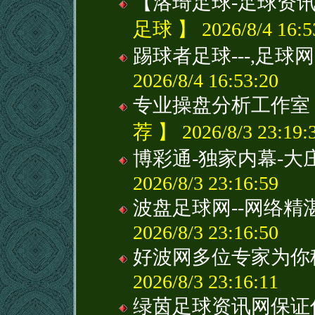
【洛琦足球-足球资讯
足球 】 2026/8/4 16:5
踢球者足球---,足
2026/8/4 16:53:20
专业操盘分析工作室
荐 】 2026/8/3 23:19:
博彩通-独家内幕-大
2026/8/3 23:16:59
波盘足球网--网络精
2026/8/3 23:16:50
好波网多位专家为你
2026/8/3 23:16:11
绿茵足球资讯网保证你