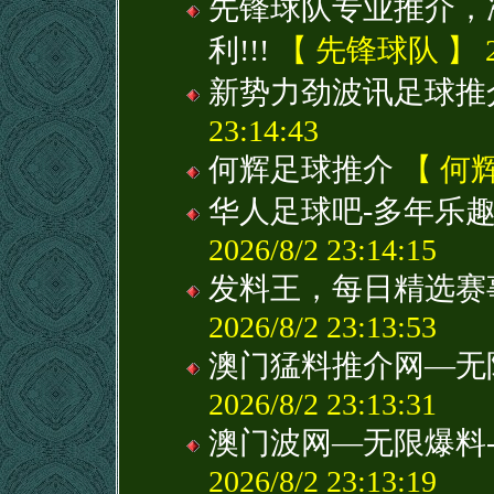
先锋球队专业推介，
利!!!
【 先锋球队 】 2026
新势力劲波讯足球推
23:14:43
何辉足球推介
【 何辉足
华人足球吧-多年乐
2026/8/2 23:14:15
发料王，每日精选赛
2026/8/2 23:13:53
澳门猛料推介网—无
2026/8/2 23:13:31
澳门波网—无限爆料-
2026/8/2 23:13:19